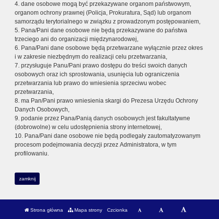
4. dane osobowe mogą być przekazywane organom państwowym,
organom ochrony prawnej (Policja, Prokuratura, Sąd) lub organom
samorządu terytorialnego w związku z prowadzonym postępowaniem,
5. Pana/Pani dane osobowe nie będą przekazywane do państwa
trzeciego ani do organizacji międzynarodowej,
6. Pana/Pani dane osobowe będą przetwarzane wyłącznie przez okres
i w zakresie niezbędnym do realizacji celu przetwarzania,
7. przysługuje Panu/Pani prawo dostępu do treści swoich danych
osobowych oraz ich sprostowania, usunięcia lub ograniczenia
przetwarzania lub prawo do wniesienia sprzeciwu wobec
przetwarzania,
8. ma Pan/Pani prawo wniesienia skargi do Prezesa Urzędu Ochrony
Danych Osobowych,
9. podanie przez Pana/Panią danych osobowych jest fakultatywne
(dobrowolne) w celu udostępnienia strony internetowej,
10. Pana/Pani dane osobowe nie będą podlegały zautomatyzowanym
procesom podejmowania decyzji przez Administratora, w tym
profilowaniu.
zamknij
Strona główna
Mapa strony
Czcionka