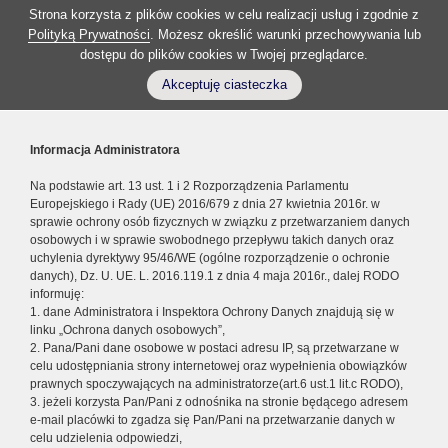
Strona korzysta z plików cookies w celu realizacji usług i zgodnie z
Polityką Prywatności
. Możesz określić warunki przechowywania lub
dostępu do plików cookies w Twojej przeglądarce.
Akceptuję ciasteczka
Informacja Administratora
Na podstawie art. 13 ust. 1 i 2 Rozporządzenia Parlamentu
Europejskiego i Rady (UE) 2016/679 z dnia 27 kwietnia 2016r. w
sprawie ochrony osób fizycznych w związku z przetwarzaniem danych
osobowych i w sprawie swobodnego przepływu takich danych oraz
uchylenia dyrektywy 95/46/WE (ogólne rozporządzenie o ochronie
danych), Dz. U. UE. L. 2016.119.1 z dnia 4 maja 2016r., dalej RODO
informuję:
1. dane Administratora i Inspektora Ochrony Danych znajdują się w
linku „Ochrona danych osobowych”,
2. Pana/Pani dane osobowe w postaci adresu IP, są przetwarzane w
celu udostępniania strony internetowej oraz wypełnienia obowiązków
prawnych spoczywających na administratorze(art.6 ust.1 lit.c RODO),
3. jeżeli korzysta Pan/Pani z odnośnika na stronie będącego adresem
e-mail placówki to zgadza się Pan/Pani na przetwarzanie danych w
celu udzielenia odpowiedzi,