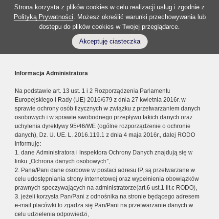
Strona korzysta z plików cookies w celu realizacji usług i zgodnie z
Polityką Prywatności
. Możesz określić warunki przechowywania lub
dostępu do plików cookies w Twojej przeglądarce.
Akceptuję ciasteczka
Informacja Administratora
Na podstawie art. 13 ust. 1 i 2 Rozporządzenia Parlamentu
Europejskiego i Rady (UE) 2016/679 z dnia 27 kwietnia 2016r. w
sprawie ochrony osób fizycznych w związku z przetwarzaniem danych
osobowych i w sprawie swobodnego przepływu takich danych oraz
uchylenia dyrektywy 95/46/WE (ogólne rozporządzenie o ochronie
danych), Dz. U. UE. L. 2016.119.1 z dnia 4 maja 2016r., dalej RODO
informuję:
1. dane Administratora i Inspektora Ochrony Danych znajdują się w
linku „Ochrona danych osobowych”,
2. Pana/Pani dane osobowe w postaci adresu IP, są przetwarzane w
celu udostępniania strony internetowej oraz wypełnienia obowiązków
prawnych spoczywających na administratorze(art.6 ust.1 lit.c RODO),
3. jeżeli korzysta Pan/Pani z odnośnika na stronie będącego adresem
e-mail placówki to zgadza się Pan/Pani na przetwarzanie danych w
celu udzielenia odpowiedzi,