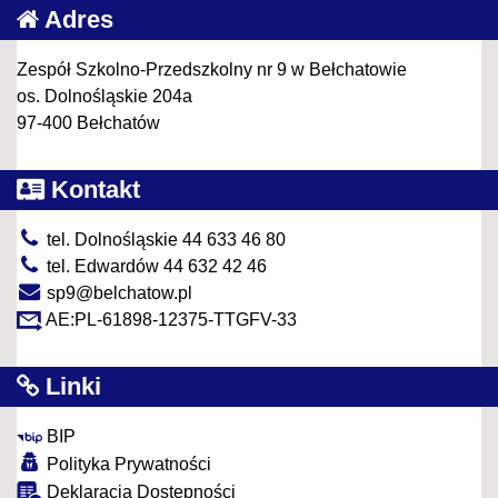
Adres
Zespół Szkolno-Przedszkolny nr 9 w Bełchatowie
os. Dolnośląskie 204a
97-400 Bełchatów
Kontakt
tel. Dolnośląskie 44 633 46 80
tel. Edwardów 44 632 42 46
sp9@belchatow.pl
AE:PL-61898-12375-TTGFV-33
Linki
BIP
Polityka Prywatności
Deklaracja Dostępności