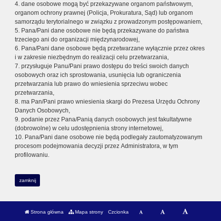
4. dane osobowe mogą być przekazywane organom państwowym,
organom ochrony prawnej (Policja, Prokuratura, Sąd) lub organom
samorządu terytorialnego w związku z prowadzonym postępowaniem,
5. Pana/Pani dane osobowe nie będą przekazywane do państwa
trzeciego ani do organizacji międzynarodowej,
6. Pana/Pani dane osobowe będą przetwarzane wyłącznie przez okres
i w zakresie niezbędnym do realizacji celu przetwarzania,
7. przysługuje Panu/Pani prawo dostępu do treści swoich danych
osobowych oraz ich sprostowania, usunięcia lub ograniczenia
przetwarzania lub prawo do wniesienia sprzeciwu wobec
przetwarzania,
8. ma Pan/Pani prawo wniesienia skargi do Prezesa Urzędu Ochrony
Danych Osobowych,
9. podanie przez Pana/Panią danych osobowych jest fakultatywne
(dobrowolne) w celu udostępnienia strony internetowej,
10. Pana/Pani dane osobowe nie będą podlegały zautomatyzowanym
procesom podejmowania decyzji przez Administratora, w tym
profilowaniu.
zamknij
Strona główna
Mapa strony
Czcionka