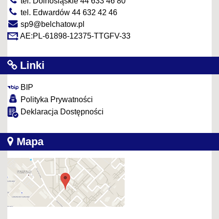
tel. Dolnośląskie 44 633 46 80
tel. Edwardów 44 632 42 46
sp9@belchatow.pl
AE:PL-61898-12375-TTGFV-33
Linki
BIP
Polityka Prywatności
Deklaracja Dostępności
Mapa