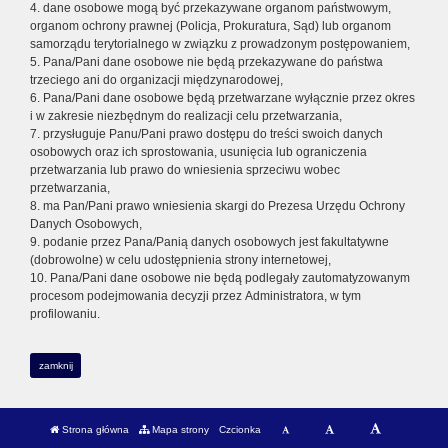
4. dane osobowe mogą być przekazywane organom państwowym,
organom ochrony prawnej (Policja, Prokuratura, Sąd) lub organom
samorządu terytorialnego w związku z prowadzonym postępowaniem,
5. Pana/Pani dane osobowe nie będą przekazywane do państwa
trzeciego ani do organizacji międzynarodowej,
6. Pana/Pani dane osobowe będą przetwarzane wyłącznie przez okres
i w zakresie niezbędnym do realizacji celu przetwarzania,
7. przysługuje Panu/Pani prawo dostępu do treści swoich danych
osobowych oraz ich sprostowania, usunięcia lub ograniczenia
przetwarzania lub prawo do wniesienia sprzeciwu wobec
przetwarzania,
8. ma Pan/Pani prawo wniesienia skargi do Prezesa Urzędu Ochrony
Danych Osobowych,
9. podanie przez Pana/Panią danych osobowych jest fakultatywne
(dobrowolne) w celu udostępnienia strony internetowej,
10. Pana/Pani dane osobowe nie będą podlegały zautomatyzowanym
procesom podejmowania decyzji przez Administratora, w tym
profilowaniu.
zamknij
Strona główna
Mapa strony
Czcionka