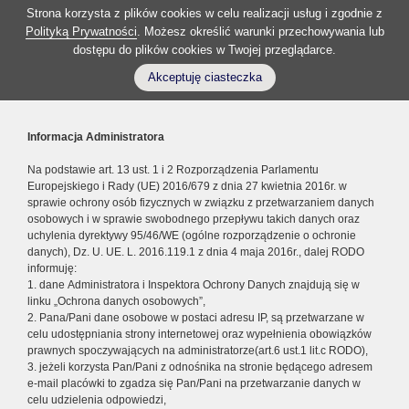
Strona korzysta z plików cookies w celu realizacji usług i zgodnie z
Polityką Prywatności
. Możesz określić warunki przechowywania lub
dostępu do plików cookies w Twojej przeglądarce.
Akceptuję ciasteczka
Informacja Administratora
Na podstawie art. 13 ust. 1 i 2 Rozporządzenia Parlamentu
Europejskiego i Rady (UE) 2016/679 z dnia 27 kwietnia 2016r. w
sprawie ochrony osób fizycznych w związku z przetwarzaniem danych
osobowych i w sprawie swobodnego przepływu takich danych oraz
uchylenia dyrektywy 95/46/WE (ogólne rozporządzenie o ochronie
danych), Dz. U. UE. L. 2016.119.1 z dnia 4 maja 2016r., dalej RODO
informuję:
1. dane Administratora i Inspektora Ochrony Danych znajdują się w
linku „Ochrona danych osobowych”,
2. Pana/Pani dane osobowe w postaci adresu IP, są przetwarzane w
celu udostępniania strony internetowej oraz wypełnienia obowiązków
prawnych spoczywających na administratorze(art.6 ust.1 lit.c RODO),
3. jeżeli korzysta Pan/Pani z odnośnika na stronie będącego adresem
e-mail placówki to zgadza się Pan/Pani na przetwarzanie danych w
celu udzielenia odpowiedzi,