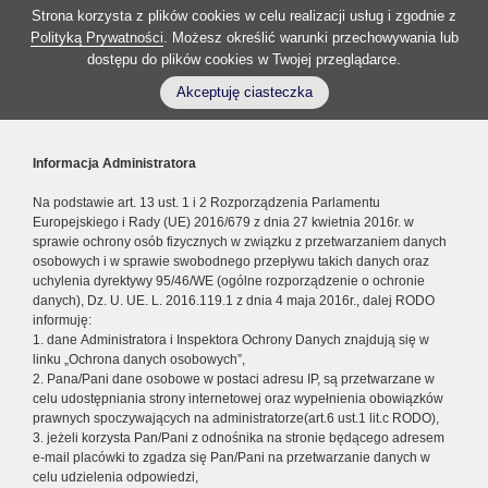
Strona korzysta z plików cookies w celu realizacji usług i zgodnie z
Polityką Prywatności
. Możesz określić warunki przechowywania lub
dostępu do plików cookies w Twojej przeglądarce.
Akceptuję ciasteczka
Informacja Administratora
Na podstawie art. 13 ust. 1 i 2 Rozporządzenia Parlamentu
Europejskiego i Rady (UE) 2016/679 z dnia 27 kwietnia 2016r. w
sprawie ochrony osób fizycznych w związku z przetwarzaniem danych
osobowych i w sprawie swobodnego przepływu takich danych oraz
uchylenia dyrektywy 95/46/WE (ogólne rozporządzenie o ochronie
danych), Dz. U. UE. L. 2016.119.1 z dnia 4 maja 2016r., dalej RODO
informuję:
1. dane Administratora i Inspektora Ochrony Danych znajdują się w
linku „Ochrona danych osobowych”,
2. Pana/Pani dane osobowe w postaci adresu IP, są przetwarzane w
celu udostępniania strony internetowej oraz wypełnienia obowiązków
prawnych spoczywających na administratorze(art.6 ust.1 lit.c RODO),
3. jeżeli korzysta Pan/Pani z odnośnika na stronie będącego adresem
e-mail placówki to zgadza się Pan/Pani na przetwarzanie danych w
celu udzielenia odpowiedzi,