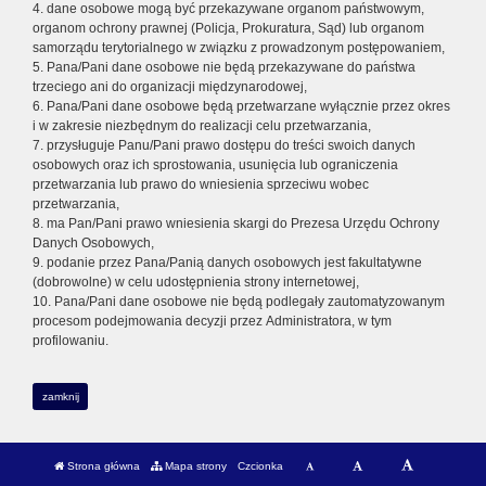
4. dane osobowe mogą być przekazywane organom państwowym,
organom ochrony prawnej (Policja, Prokuratura, Sąd) lub organom
samorządu terytorialnego w związku z prowadzonym postępowaniem,
5. Pana/Pani dane osobowe nie będą przekazywane do państwa
trzeciego ani do organizacji międzynarodowej,
6. Pana/Pani dane osobowe będą przetwarzane wyłącznie przez okres
i w zakresie niezbędnym do realizacji celu przetwarzania,
7. przysługuje Panu/Pani prawo dostępu do treści swoich danych
osobowych oraz ich sprostowania, usunięcia lub ograniczenia
przetwarzania lub prawo do wniesienia sprzeciwu wobec
przetwarzania,
8. ma Pan/Pani prawo wniesienia skargi do Prezesa Urzędu Ochrony
Danych Osobowych,
9. podanie przez Pana/Panią danych osobowych jest fakultatywne
(dobrowolne) w celu udostępnienia strony internetowej,
10. Pana/Pani dane osobowe nie będą podlegały zautomatyzowanym
procesom podejmowania decyzji przez Administratora, w tym
profilowaniu.
zamknij
Strona główna
Mapa strony
Czcionka