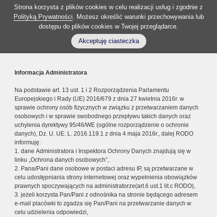
Strona korzysta z plików cookies w celu realizacji usług i zgodnie z
Polityką Prywatności
. Możesz określić warunki przechowywania lub
dostępu do plików cookies w Twojej przeglądarce.
Akceptuję ciasteczka
Informacja Administratora
Na podstawie art. 13 ust. 1 i 2 Rozporządzenia Parlamentu
Europejskiego i Rady (UE) 2016/679 z dnia 27 kwietnia 2016r. w
sprawie ochrony osób fizycznych w związku z przetwarzaniem danych
osobowych i w sprawie swobodnego przepływu takich danych oraz
uchylenia dyrektywy 95/46/WE (ogólne rozporządzenie o ochronie
danych), Dz. U. UE. L. 2016.119.1 z dnia 4 maja 2016r., dalej RODO
informuję:
1. dane Administratora i Inspektora Ochrony Danych znajdują się w
linku „Ochrona danych osobowych”,
2. Pana/Pani dane osobowe w postaci adresu IP, są przetwarzane w
celu udostępniania strony internetowej oraz wypełnienia obowiązków
prawnych spoczywających na administratorze(art.6 ust.1 lit.c RODO),
3. jeżeli korzysta Pan/Pani z odnośnika na stronie będącego adresem
e-mail placówki to zgadza się Pan/Pani na przetwarzanie danych w
celu udzielenia odpowiedzi,