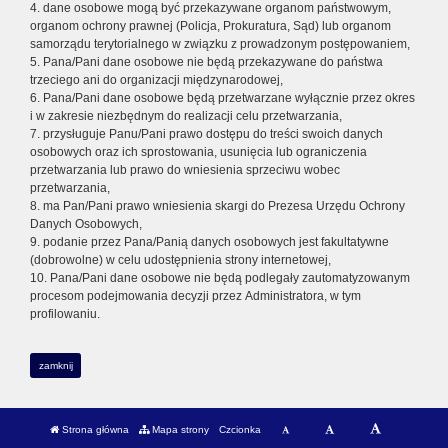
4. dane osobowe mogą być przekazywane organom państwowym,
organom ochrony prawnej (Policja, Prokuratura, Sąd) lub organom
samorządu terytorialnego w związku z prowadzonym postępowaniem,
5. Pana/Pani dane osobowe nie będą przekazywane do państwa
trzeciego ani do organizacji międzynarodowej,
6. Pana/Pani dane osobowe będą przetwarzane wyłącznie przez okres
i w zakresie niezbędnym do realizacji celu przetwarzania,
7. przysługuje Panu/Pani prawo dostępu do treści swoich danych
osobowych oraz ich sprostowania, usunięcia lub ograniczenia
przetwarzania lub prawo do wniesienia sprzeciwu wobec
przetwarzania,
8. ma Pan/Pani prawo wniesienia skargi do Prezesa Urzędu Ochrony
Danych Osobowych,
9. podanie przez Pana/Panią danych osobowych jest fakultatywne
(dobrowolne) w celu udostępnienia strony internetowej,
10. Pana/Pani dane osobowe nie będą podlegały zautomatyzowanym
procesom podejmowania decyzji przez Administratora, w tym
profilowaniu.
zamknij
Strona główna
Mapa strony
Czcionka