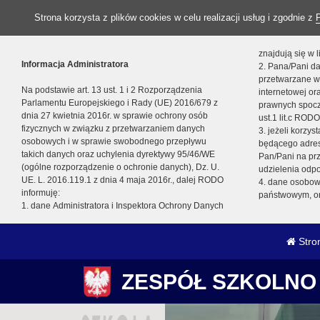
Strona korzysta z plików cookies w celu realizacji usług i zgodnie z
znajdują się w
Informacja Administratora
2. Pana/Pani da
przetwarzane w
Na podstawie art. 13 ust. 1 i 2 Rozporządzenia
internetowej o
Parlamentu Europejskiego i Rady (UE) 2016/679 z
prawnych spocz
dnia 27 kwietnia 2016r. w sprawie ochrony osób
ust.1 lit.c RODO
fizycznych w związku z przetwarzaniem danych
3. jeżeli korzy
osobowych i w sprawie swobodnego przepływu
będącego adres
takich danych oraz uchylenia dyrektywy 95/46/WE
Pan/Pani na pr
(ogólne rozporządzenie o ochronie danych), Dz. U.
udzielenia odp
UE. L. 2016.119.1 z dnia 4 maja 2016r., dalej RODO
4. dane osobo
informuję:
państwowym, or
1. dane Administratora i Inspektora Ochrony Danych
Stro
ZESPÓŁ SZKOLNO 