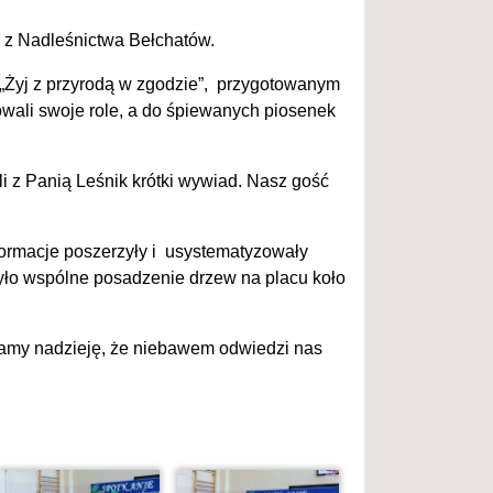
 z Nadleśnictwa Bełchatów.
„Żyj z przyrodą w zgodzie”, przygotowanym
owali swoje role, a do śpiewanych piosenek
li z Panią Leśnik krótki wywiad. Nasz gość
nformacje poszerzyły i usystematyzowały
yło wspólne posadzenie drzew na placu koło
Mamy nadzieję, że niebawem odwiedzi nas