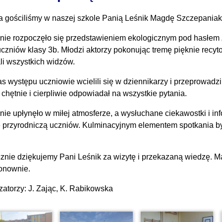
a gościliśmy w naszej szkole Panią Leśnik Magdę Szczepaniak
nie rozpoczęło się przedstawieniem ekologicznym pod hasłem 
uczniów klasy 3b. Młodzi aktorzy pokonując tremę pięknie recyt
li wszystkich widzów.
s występu uczniowie wcielili się w dziennikarzy i przeprowadzi
 chętnie i cierpliwie odpowiadał na wszystkie pytania.
nie upłynęło w miłej atmosferze, a wysłuchane ciekawostki i i
 przyrodniczą uczniów. Kulminacyjnym elementem spotkania b
znie dziękujemy Pani Leśnik za wizytę i przekazaną wiedzę. 
onownie.
zatorzy: J. Zając, K. Rabikowska