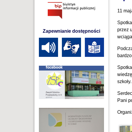
11 maj
Spotka
przez 
Zapewnianie dostępności
wciąga
Podcza
bardzo
Spotka
wiedzę
szkoły.
Serdec
Pani p
Organi