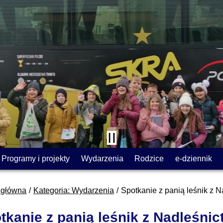
Programy i projekty
Wydarzenia
Rodzice
e-dziennik
 główna
Kategoria: Wydarzenia
Spotkanie z panią leśnik z 
tkanie z panią leśnik z Nadleśni