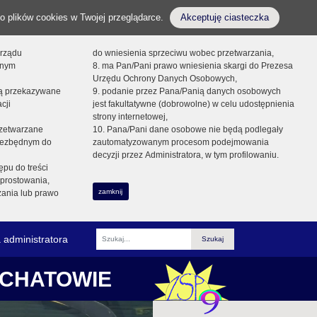
o plików cookies w Twojej przeglądarce.
Akceptuję ciasteczka
orządu
do wniesienia sprzeciwu wobec przetwarzania,
onym
8. ma Pan/Pani prawo wniesienia skargi do Prezesa
Urzędu Ochrony Danych Osobowych,
dą przekazywane
9. podanie przez Pana/Panią danych osobowych
cji
jest fakultatywne (dobrowolne) w celu udostępnienia
strony internetowej,
zetwarzane
10. Pana/Pani dane osobowe nie będą podlegały
niezbędnym do
zautomatyzowanym procesom podejmowania
decyzji przez Administratora, w tym profilowaniu.
ępu do treści
prostowania,
zamknij
zania lub prawo
 administratora
Fraza
ŁCHATOWIE