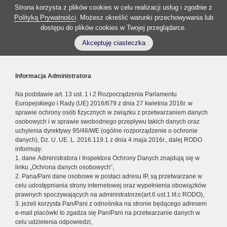
Strona korzysta z plików cookies w celu realizacji usług i zgodnie z
Polityką Prywatności
. Możesz określić warunki przechowywania lub
dostępu do plików cookies w Twojej przeglądarce.
Akceptuję ciasteczka
Informacja Administratora
Na podstawie art. 13 ust. 1 i 2 Rozporządzenia Parlamentu
Europejskiego i Rady (UE) 2016/679 z dnia 27 kwietnia 2016r. w
sprawie ochrony osób fizycznych w związku z przetwarzaniem danych
osobowych i w sprawie swobodnego przepływu takich danych oraz
uchylenia dyrektywy 95/46/WE (ogólne rozporządzenie o ochronie
danych), Dz. U. UE. L. 2016.119.1 z dnia 4 maja 2016r., dalej RODO
informuję:
1. dane Administratora i Inspektora Ochrony Danych znajdują się w
linku „Ochrona danych osobowych”,
2. Pana/Pani dane osobowe w postaci adresu IP, są przetwarzane w
celu udostępniania strony internetowej oraz wypełnienia obowiązków
prawnych spoczywających na administratorze(art.6 ust.1 lit.c RODO),
3. jeżeli korzysta Pan/Pani z odnośnika na stronie będącego adresem
e-mail placówki to zgadza się Pan/Pani na przetwarzanie danych w
celu udzielenia odpowiedzi,