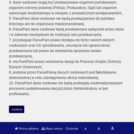
4. dane osobowe mogą być przekazywane organom państwowym,
organom ochrony prawnej (Policja, Prokuratura, Sąd) lub organom
samorządu terytorialnego w związku z prowadzonym postępowaniem,
5. Pana/Pani dane osobowe nie będą przekazywane do państwa
trzeciego ani do organizacji międzynarodowej,
6. Pana/Pani dane osobowe będą przetwarzane wyłącznie przez okres
i w zakresie niezbędnym do realizacji celu przetwarzania,
7. przysługuje Panu/Pani prawo dostępu do treści swoich danych
osobowych oraz ich sprostowania, usunięcia lub ograniczenia
przetwarzania lub prawo do wniesienia sprzeciwu wobec
przetwarzania,
8. ma Pan/Pani prawo wniesienia skargi do Prezesa Urzędu Ochrony
Danych Osobowych,
9. podanie przez Pana/Panią danych osobowych jest fakultatywne
(dobrowolne) w celu udostępnienia strony internetowej,
10. Pana/Pani dane osobowe nie będą podlegały zautomatyzowanym
procesom podejmowania decyzji przez Administratora, w tym
profilowaniu.
zamknij
Strona główna
Mapa strony
Czcionka