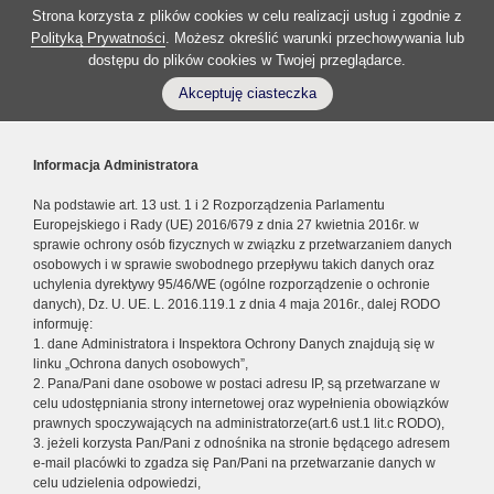
Strona korzysta z plików cookies w celu realizacji usług i zgodnie z
Polityką Prywatności
. Możesz określić warunki przechowywania lub
dostępu do plików cookies w Twojej przeglądarce.
Akceptuję ciasteczka
Informacja Administratora
Na podstawie art. 13 ust. 1 i 2 Rozporządzenia Parlamentu
Europejskiego i Rady (UE) 2016/679 z dnia 27 kwietnia 2016r. w
sprawie ochrony osób fizycznych w związku z przetwarzaniem danych
osobowych i w sprawie swobodnego przepływu takich danych oraz
uchylenia dyrektywy 95/46/WE (ogólne rozporządzenie o ochronie
danych), Dz. U. UE. L. 2016.119.1 z dnia 4 maja 2016r., dalej RODO
informuję:
1. dane Administratora i Inspektora Ochrony Danych znajdują się w
linku „Ochrona danych osobowych”,
2. Pana/Pani dane osobowe w postaci adresu IP, są przetwarzane w
celu udostępniania strony internetowej oraz wypełnienia obowiązków
prawnych spoczywających na administratorze(art.6 ust.1 lit.c RODO),
3. jeżeli korzysta Pan/Pani z odnośnika na stronie będącego adresem
e-mail placówki to zgadza się Pan/Pani na przetwarzanie danych w
celu udzielenia odpowiedzi,