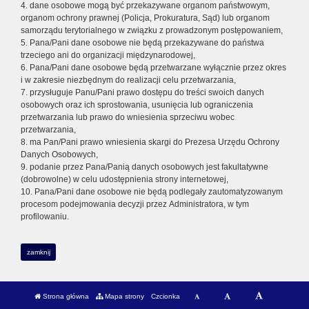
4. dane osobowe mogą być przekazywane organom państwowym,
organom ochrony prawnej (Policja, Prokuratura, Sąd) lub organom
samorządu terytorialnego w związku z prowadzonym postępowaniem,
5. Pana/Pani dane osobowe nie będą przekazywane do państwa
trzeciego ani do organizacji międzynarodowej,
6. Pana/Pani dane osobowe będą przetwarzane wyłącznie przez okres
i w zakresie niezbędnym do realizacji celu przetwarzania,
7. przysługuje Panu/Pani prawo dostępu do treści swoich danych
osobowych oraz ich sprostowania, usunięcia lub ograniczenia
przetwarzania lub prawo do wniesienia sprzeciwu wobec
przetwarzania,
8. ma Pan/Pani prawo wniesienia skargi do Prezesa Urzędu Ochrony
Danych Osobowych,
9. podanie przez Pana/Panią danych osobowych jest fakultatywne
(dobrowolne) w celu udostępnienia strony internetowej,
10. Pana/Pani dane osobowe nie będą podlegały zautomatyzowanym
procesom podejmowania decyzji przez Administratora, w tym
profilowaniu.
zamknij
Strona główna
Mapa strony
Czcionka