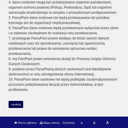
4. dane osobowe mogą być przekazywane organom państwowym,
organom ochrony prawnej (Policja, Prokuratura, Sąd) lub organom
samorządu terytorialnego w związku z prowadzonym postępowaniem,
5. Pana/Pani dane osobowe nie będą przekazywane do państwa
trzeciego ani do organizacji międzynarodowej,
6. Pana/Pani dane osobowe będą przetwarzane wyłącznie przez okres
i w zakresie niezbędnym do realizacji celu przetwarzania,
7. przysługuje Panu/Pani prawo dostępu do treści swoich danych
osobowych oraz ich sprostowania, usunięcia lub ograniczenia
przetwarzania lub prawo do wniesienia sprzeciwu wobec
przetwarzania,
8. ma Pan/Pani prawo wniesienia skargi do Prezesa Urzędu Ochrony
Danych Osobowych,
9. podanie przez Pana/Panią danych osobowych jest fakultatywne
(dobrowolne) w celu udostępnienia strony internetowej,
10. Pana/Pani dane osobowe nie będą podlegały zautomatyzowanym
procesom podejmowania decyzji przez Administratora, w tym
profilowaniu.
zamknij
Strona główna
Mapa strony
Czcionka