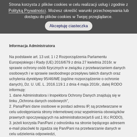
Strona korzysta z plików cookies w celu realizacji usług i zgodnie z
Polityką Prywatności
. Możesz określić warunki przechowywania lub
dostępu do plików cookies w Twojej przeglądarce.
Akceptuję ciasteczka
Informacja Administratora
Na podstawie art. 13 ust. 1 i 2 Rozporządzenia Parlamentu
Europejskiego i Rady (UE) 2016/679 z dnia 27 kwietnia 2016r. w
sprawie ochrony osób fizycznych w związku z przetwarzaniem danych
osobowych i w sprawie swobodnego przepływu takich danych oraz
uchylenia dyrektywy 95/46/WE (ogólne rozporządzenie o ochronie
danych), Dz. U. UE. L. 2016.119.1 z dnia 4 maja 2016r., dalej RODO
informuję:
1. dane Administratora i Inspektora Ochrony Danych znajdują się w
linku „Ochrona danych osobowych”,
2. Pana/Pani dane osobowe w postaci adresu IP, są przetwarzane w
celu udostępniania strony internetowej oraz wypełnienia obowiązków
prawnych spoczywających na administratorze(art.6 ust.1 lit.c RODO),
3. jeżeli korzysta Pan/Pani z odnośnika na stronie będącego adresem
e-mail placówki to zgadza się Pan/Pani na przetwarzanie danych w
celu udzielenia odpowiedzi,