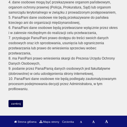
4. dane osobowe mogą być przekazywane organom państwowym,
organom ochrony prawnej (Policja, Prokuratura, Sąd) lub organom
samorządu terytorialnego w związku z prowadzonym postępowaniem,
5. Pana/Pani dane osobowe nie będą przekazywane do państwa
trzeciego ani do organizacji międzynarodowej,
6. Pana/Pani dane osobowe będą przetwarzane wyłącznie przez okres
i w zakresie niezbędnym do realizacji celu przetwarzania,
7. przysługuje Panu/Pani prawo dostępu do treści swoich danych
osobowych oraz ich sprostowania, usunięcia lub ograniczenia
przetwarzania lub prawo do wniesienia sprzeciwu wobec
przetwarzania,
8. ma Pan/Pani prawo wniesienia skargi do Prezesa Urzędu Ochrony
Danych Osobowych,
9. podanie przez Pana/Panią danych osobowych jest fakultatywne
(dobrowolne) w celu udostępnienia strony internetowej,
10. Pana/Pani dane osobowe nie będą podlegały zautomatyzowanym
procesom podejmowania decyzji przez Administratora, w tym
profilowaniu.
zamknij
Strona główna
Mapa strony
Czcionka