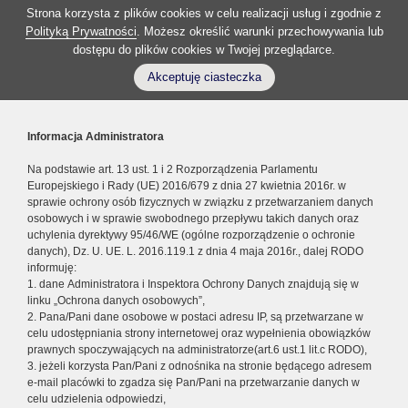
Strona korzysta z plików cookies w celu realizacji usług i zgodnie z
Polityką Prywatności
. Możesz określić warunki przechowywania lub
dostępu do plików cookies w Twojej przeglądarce.
Akceptuję ciasteczka
Informacja Administratora
Na podstawie art. 13 ust. 1 i 2 Rozporządzenia Parlamentu
Europejskiego i Rady (UE) 2016/679 z dnia 27 kwietnia 2016r. w
sprawie ochrony osób fizycznych w związku z przetwarzaniem danych
osobowych i w sprawie swobodnego przepływu takich danych oraz
uchylenia dyrektywy 95/46/WE (ogólne rozporządzenie o ochronie
danych), Dz. U. UE. L. 2016.119.1 z dnia 4 maja 2016r., dalej RODO
informuję:
1. dane Administratora i Inspektora Ochrony Danych znajdują się w
linku „Ochrona danych osobowych”,
2. Pana/Pani dane osobowe w postaci adresu IP, są przetwarzane w
celu udostępniania strony internetowej oraz wypełnienia obowiązków
prawnych spoczywających na administratorze(art.6 ust.1 lit.c RODO),
3. jeżeli korzysta Pan/Pani z odnośnika na stronie będącego adresem
e-mail placówki to zgadza się Pan/Pani na przetwarzanie danych w
celu udzielenia odpowiedzi,