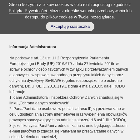
Strona korzysta z plików cookies w celu realizacji usług i zgodnie z
Polityką Prywatności
. Możesz określić warunki przechowywania lub
dostępu do plików cookies w Twojej przeglądarce.
Akceptuję ciasteczka
Informacja Administratora
Na podstawie art. 13 ust. 1 i 2 Rozporządzenia Parlamentu
Europejskiego i Rady (UE) 2016/679 z dnia 27 kwietnia 2016r. w
sprawie ochrony osób fizycznych w związku z przetwarzaniem danych
osobowych i w sprawie swobodnego przepływu takich danych oraz
uchylenia dyrektywy 95/46/WE (ogólne rozporządzenie o ochronie
danych), Dz. U. UE. L. 2016.119.1 z dnia 4 maja 2016r., dalej RODO
informuję:
1. dane Administratora i Inspektora Ochrony Danych znajdują się w
linku „Ochrona danych osobowych”,
2. Pana/Pani dane osobowe w postaci adresu IP, są przetwarzane w
celu udostępniania strony internetowej oraz wypełnienia obowiązków
prawnych spoczywających na administratorze(art.6 ust.1 lit.c RODO),
3. jeżeli korzysta Pan/Pani z odnośnika na stronie będącego adresem
e-mail placówki to zgadza się Pan/Pani na przetwarzanie danych w
celu udzielenia odpowiedzi,