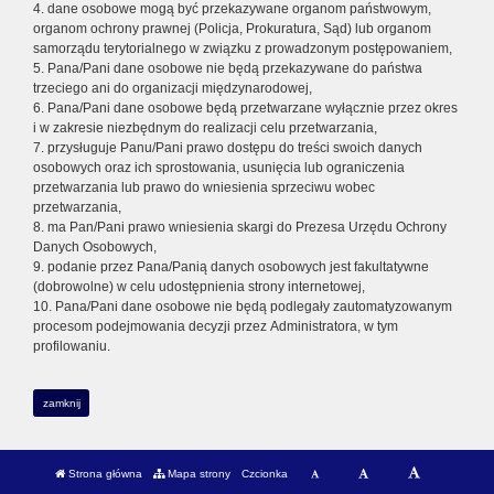
4. dane osobowe mogą być przekazywane organom państwowym,
organom ochrony prawnej (Policja, Prokuratura, Sąd) lub organom
samorządu terytorialnego w związku z prowadzonym postępowaniem,
5. Pana/Pani dane osobowe nie będą przekazywane do państwa
trzeciego ani do organizacji międzynarodowej,
6. Pana/Pani dane osobowe będą przetwarzane wyłącznie przez okres
i w zakresie niezbędnym do realizacji celu przetwarzania,
7. przysługuje Panu/Pani prawo dostępu do treści swoich danych
osobowych oraz ich sprostowania, usunięcia lub ograniczenia
przetwarzania lub prawo do wniesienia sprzeciwu wobec
przetwarzania,
8. ma Pan/Pani prawo wniesienia skargi do Prezesa Urzędu Ochrony
Danych Osobowych,
9. podanie przez Pana/Panią danych osobowych jest fakultatywne
(dobrowolne) w celu udostępnienia strony internetowej,
10. Pana/Pani dane osobowe nie będą podlegały zautomatyzowanym
procesom podejmowania decyzji przez Administratora, w tym
profilowaniu.
zamknij
Strona główna
Mapa strony
Czcionka