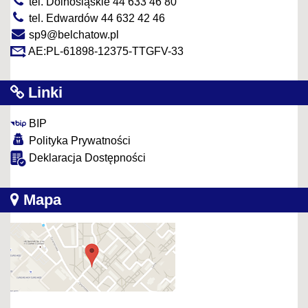
tel. Dolnośląskie 44 633 46 80
tel. Edwardów 44 632 42 46
sp9@belchatow.pl
AE:PL-61898-12375-TTGFV-33
Linki
BIP
Polityka Prywatności
Deklaracja Dostępności
Mapa