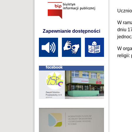
Ucznio
W rama
dniu 1
Zapewnianie dostępności
jednoc
W orga
religii