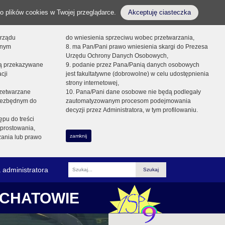
o plików cookies w Twojej przeglądarce.
Akceptuję ciasteczka
orządu
do wniesienia sprzeciwu wobec przetwarzania,
onym
8. ma Pan/Pani prawo wniesienia skargi do Prezesa
Urzędu Ochrony Danych Osobowych,
dą przekazywane
9. podanie przez Pana/Panią danych osobowych
cji
jest fakultatywne (dobrowolne) w celu udostępnienia
strony internetowej,
zetwarzane
10. Pana/Pani dane osobowe nie będą podlegały
niezbędnym do
zautomatyzowanym procesom podejmowania
decyzji przez Administratora, w tym profilowaniu.
ępu do treści
prostowania,
zamknij
zania lub prawo
 administratora
Fraza
ŁCHATOWIE