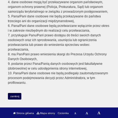
4. dane osobowe mogą być przekazywane organom państwowym,
organom ochrony prawnej (Policja, Prokuratura, Sąd) lub organom
samorządu terytorialnego w związku z prowadzonym postępowaniem,
5. Pana/Pani dane osobowe nie będą przekazywane do państwa
trzeciego ani do organizacji międzynarodowej,
6. Pana/Pani dane osobowe będą przetwarzane wyłącznie przez okres
i w zakresie niezbędnym do realizacji celu przetwarzania,
7. przysługuje Panu/Pani prawo dostępu do treści swoich danych
osobowych oraz ich sprostowania, usunięcia lub ograniczenia
przetwarzania lub prawo do wniesienia sprzeciwu wobec
przetwarzania,
8. ma Pan/Pani prawo wniesienia skargi do Prezesa Urzędu Ochrony
Danych Osobowych,
9. podanie przez Pana/Panią danych osobowych jest fakultatywne
(dobrowolne) w celu udostępnienia strony internetowej,
10. Pana/Pani dane osobowe nie będą podlegały zautomatyzowanym
procesom podejmowania decyzji przez Administratora, w tym
profilowaniu.
zamknij
Strona główna
Mapa strony
Czcionka