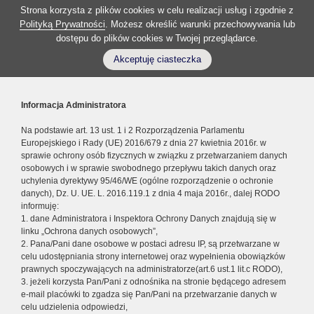
Strona korzysta z plików cookies w celu realizacji usług i zgodnie z
Polityką Prywatności
. Możesz określić warunki przechowywania lub
dostępu do plików cookies w Twojej przeglądarce.
Akceptuję ciasteczka
Informacja Administratora
Na podstawie art. 13 ust. 1 i 2 Rozporządzenia Parlamentu
Europejskiego i Rady (UE) 2016/679 z dnia 27 kwietnia 2016r. w
sprawie ochrony osób fizycznych w związku z przetwarzaniem danych
osobowych i w sprawie swobodnego przepływu takich danych oraz
uchylenia dyrektywy 95/46/WE (ogólne rozporządzenie o ochronie
danych), Dz. U. UE. L. 2016.119.1 z dnia 4 maja 2016r., dalej RODO
informuję:
1. dane Administratora i Inspektora Ochrony Danych znajdują się w
linku „Ochrona danych osobowych”,
2. Pana/Pani dane osobowe w postaci adresu IP, są przetwarzane w
celu udostępniania strony internetowej oraz wypełnienia obowiązków
prawnych spoczywających na administratorze(art.6 ust.1 lit.c RODO),
3. jeżeli korzysta Pan/Pani z odnośnika na stronie będącego adresem
e-mail placówki to zgadza się Pan/Pani na przetwarzanie danych w
celu udzielenia odpowiedzi,