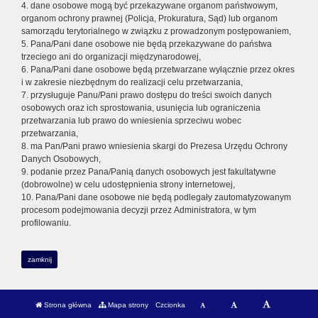
4. dane osobowe mogą być przekazywane organom państwowym,
organom ochrony prawnej (Policja, Prokuratura, Sąd) lub organom
samorządu terytorialnego w związku z prowadzonym postępowaniem,
5. Pana/Pani dane osobowe nie będą przekazywane do państwa
trzeciego ani do organizacji międzynarodowej,
6. Pana/Pani dane osobowe będą przetwarzane wyłącznie przez okres
i w zakresie niezbędnym do realizacji celu przetwarzania,
7. przysługuje Panu/Pani prawo dostępu do treści swoich danych
osobowych oraz ich sprostowania, usunięcia lub ograniczenia
przetwarzania lub prawo do wniesienia sprzeciwu wobec
przetwarzania,
8. ma Pan/Pani prawo wniesienia skargi do Prezesa Urzędu Ochrony
Danych Osobowych,
9. podanie przez Pana/Panią danych osobowych jest fakultatywne
(dobrowolne) w celu udostępnienia strony internetowej,
10. Pana/Pani dane osobowe nie będą podlegały zautomatyzowanym
procesom podejmowania decyzji przez Administratora, w tym
profilowaniu.
zamknij
Strona główna
Mapa strony
Czcionka