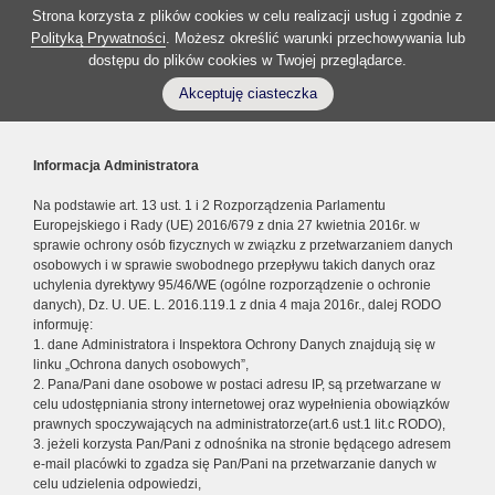
Strona korzysta z plików cookies w celu realizacji usług i zgodnie z
Polityką Prywatności
. Możesz określić warunki przechowywania lub
dostępu do plików cookies w Twojej przeglądarce.
Akceptuję ciasteczka
Informacja Administratora
Na podstawie art. 13 ust. 1 i 2 Rozporządzenia Parlamentu
Europejskiego i Rady (UE) 2016/679 z dnia 27 kwietnia 2016r. w
sprawie ochrony osób fizycznych w związku z przetwarzaniem danych
osobowych i w sprawie swobodnego przepływu takich danych oraz
uchylenia dyrektywy 95/46/WE (ogólne rozporządzenie o ochronie
danych), Dz. U. UE. L. 2016.119.1 z dnia 4 maja 2016r., dalej RODO
informuję:
1. dane Administratora i Inspektora Ochrony Danych znajdują się w
linku „Ochrona danych osobowych”,
2. Pana/Pani dane osobowe w postaci adresu IP, są przetwarzane w
celu udostępniania strony internetowej oraz wypełnienia obowiązków
prawnych spoczywających na administratorze(art.6 ust.1 lit.c RODO),
3. jeżeli korzysta Pan/Pani z odnośnika na stronie będącego adresem
e-mail placówki to zgadza się Pan/Pani na przetwarzanie danych w
celu udzielenia odpowiedzi,