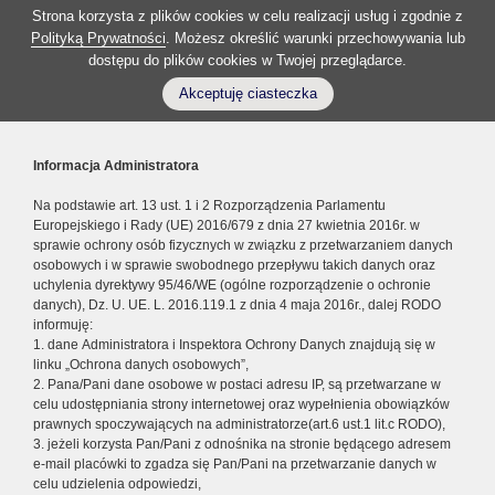
Strona korzysta z plików cookies w celu realizacji usług i zgodnie z
Polityką Prywatności
. Możesz określić warunki przechowywania lub
dostępu do plików cookies w Twojej przeglądarce.
Akceptuję ciasteczka
Informacja Administratora
Na podstawie art. 13 ust. 1 i 2 Rozporządzenia Parlamentu
Europejskiego i Rady (UE) 2016/679 z dnia 27 kwietnia 2016r. w
sprawie ochrony osób fizycznych w związku z przetwarzaniem danych
osobowych i w sprawie swobodnego przepływu takich danych oraz
uchylenia dyrektywy 95/46/WE (ogólne rozporządzenie o ochronie
danych), Dz. U. UE. L. 2016.119.1 z dnia 4 maja 2016r., dalej RODO
informuję:
1. dane Administratora i Inspektora Ochrony Danych znajdują się w
linku „Ochrona danych osobowych”,
2. Pana/Pani dane osobowe w postaci adresu IP, są przetwarzane w
celu udostępniania strony internetowej oraz wypełnienia obowiązków
prawnych spoczywających na administratorze(art.6 ust.1 lit.c RODO),
3. jeżeli korzysta Pan/Pani z odnośnika na stronie będącego adresem
e-mail placówki to zgadza się Pan/Pani na przetwarzanie danych w
celu udzielenia odpowiedzi,