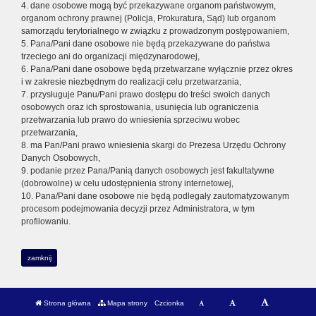
4. dane osobowe mogą być przekazywane organom państwowym,
organom ochrony prawnej (Policja, Prokuratura, Sąd) lub organom
samorządu terytorialnego w związku z prowadzonym postępowaniem,
5. Pana/Pani dane osobowe nie będą przekazywane do państwa
trzeciego ani do organizacji międzynarodowej,
6. Pana/Pani dane osobowe będą przetwarzane wyłącznie przez okres
i w zakresie niezbędnym do realizacji celu przetwarzania,
7. przysługuje Panu/Pani prawo dostępu do treści swoich danych
osobowych oraz ich sprostowania, usunięcia lub ograniczenia
przetwarzania lub prawo do wniesienia sprzeciwu wobec
przetwarzania,
8. ma Pan/Pani prawo wniesienia skargi do Prezesa Urzędu Ochrony
Danych Osobowych,
9. podanie przez Pana/Panią danych osobowych jest fakultatywne
(dobrowolne) w celu udostępnienia strony internetowej,
10. Pana/Pani dane osobowe nie będą podlegały zautomatyzowanym
procesom podejmowania decyzji przez Administratora, w tym
profilowaniu.
zamknij
Strona główna
Mapa strony
Czcionka