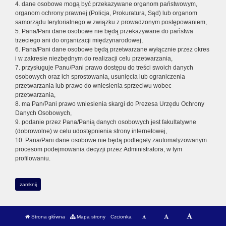
4. dane osobowe mogą być przekazywane organom państwowym,
organom ochrony prawnej (Policja, Prokuratura, Sąd) lub organom
samorządu terytorialnego w związku z prowadzonym postępowaniem,
5. Pana/Pani dane osobowe nie będą przekazywane do państwa
trzeciego ani do organizacji międzynarodowej,
6. Pana/Pani dane osobowe będą przetwarzane wyłącznie przez okres
i w zakresie niezbędnym do realizacji celu przetwarzania,
7. przysługuje Panu/Pani prawo dostępu do treści swoich danych
osobowych oraz ich sprostowania, usunięcia lub ograniczenia
przetwarzania lub prawo do wniesienia sprzeciwu wobec
przetwarzania,
8. ma Pan/Pani prawo wniesienia skargi do Prezesa Urzędu Ochrony
Danych Osobowych,
9. podanie przez Pana/Panią danych osobowych jest fakultatywne
(dobrowolne) w celu udostępnienia strony internetowej,
10. Pana/Pani dane osobowe nie będą podlegały zautomatyzowanym
procesom podejmowania decyzji przez Administratora, w tym
profilowaniu.
zamknij
Strona główna
Mapa strony
Czcionka