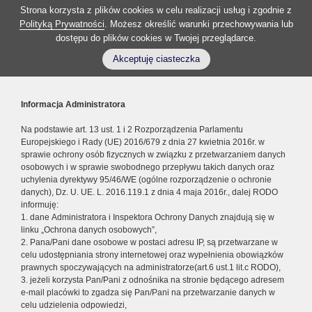
Strona korzysta z plików cookies w celu realizacji usług i zgodnie z
Polityką Prywatności
. Możesz określić warunki przechowywania lub
dostępu do plików cookies w Twojej przeglądarce.
Akceptuję ciasteczka
Informacja Administratora
Na podstawie art. 13 ust. 1 i 2 Rozporządzenia Parlamentu
Europejskiego i Rady (UE) 2016/679 z dnia 27 kwietnia 2016r. w
sprawie ochrony osób fizycznych w związku z przetwarzaniem danych
osobowych i w sprawie swobodnego przepływu takich danych oraz
uchylenia dyrektywy 95/46/WE (ogólne rozporządzenie o ochronie
danych), Dz. U. UE. L. 2016.119.1 z dnia 4 maja 2016r., dalej RODO
informuję:
1. dane Administratora i Inspektora Ochrony Danych znajdują się w
linku „Ochrona danych osobowych”,
2. Pana/Pani dane osobowe w postaci adresu IP, są przetwarzane w
celu udostępniania strony internetowej oraz wypełnienia obowiązków
prawnych spoczywających na administratorze(art.6 ust.1 lit.c RODO),
3. jeżeli korzysta Pan/Pani z odnośnika na stronie będącego adresem
e-mail placówki to zgadza się Pan/Pani na przetwarzanie danych w
celu udzielenia odpowiedzi,